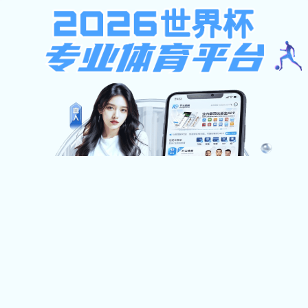
名豪备用体育app,kok官网qq下载,全民街
机捕鱼
经济贸易澳彩网,蚂蚁体育资讯
导航
就业工作
澳彩网,蚂蚁体育资讯首页 >
经济贸易澳彩
网,蚂蚁体育资讯
>
就业工作
>
聚焦情景化营销新趋势 共探校企人才共育新路径 —
深入企业探需求，慰问学子促成长 ——全媒体广告策