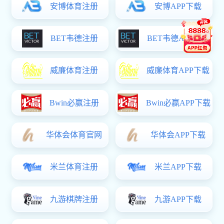
我校学子在2025年湖南省大学生乒乓球比赛中斩获佳绩
党建引领聚合力 体教融合谱新篇 ——体育课部党支部赴邵
教师风采｜崔宏超：躬耕教坛廿一载 育体铸魂绽芳华
澳彩网,蚂蚁体育资讯投放“AED设备”守护师生生命安全
3金2银！名豪备用体育app,kok官网qq下载,全民街机捕
以传统功法铸就青春力量，以实战演练备战巅峰对决
名豪备用体育app,kok官网qq下载,全民街机捕鱼跆拳
一银一铜 澳彩网,蚂蚁体育资讯运动员代表顺利晋级中国大