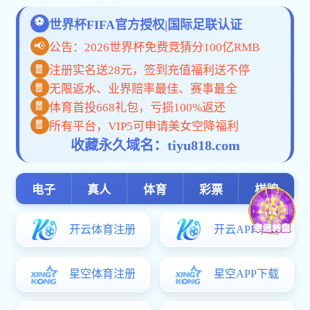
第十三届校运kok官网qq下载举行 三项记录被打破
以运动之名 赴一场2000人的体育盛kok官网qq下载 澳彩
七秩薪火传 活力运动燃——名豪备用体育app,kok官网q
田径男子5000项目备受关注
我校第九届校运kok官网qq下载隆重开幕
旅管一队囊括田径女子200米项目冠亚军
学生男子急行跳远跃出精彩
【校运kok官网qq下载专辑】洪明禄、刘志再摘教职工男子3