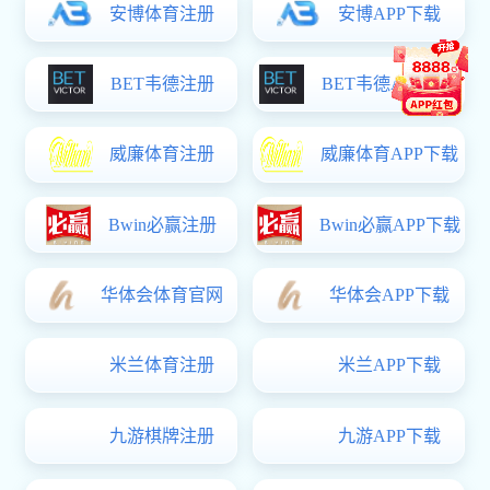
【校运kok官网qq下载特辑】教职工实心球比赛用弧线诠
田径男子200米项目一同学打破我校纪录
三项趣味比赛为校运kok官网qq下载添彩
田径女子100米项目两同学打破纪录
田径女子3000米决赛较量速度与毅力
7人(队)打破我校5项田径记录
“2018年男女混合排球赛”初赛
第八届校运kok官网qq下载集锦（二）