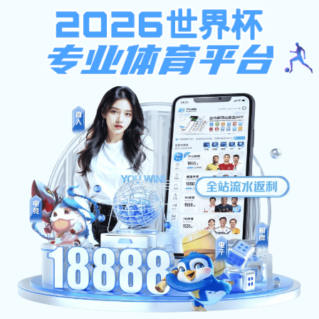
名豪备用体育app,kok官网qq下载,全民街机捕
鱼
体育课部
导航
澳彩网,蚂蚁体育资讯首页 >
体育课部
>
校运kok官网qq下载
>
校运kok官网
qq下载
雨中共谱青春交响曲：2025年秋季田径运动kok官网qq
近2200名健儿逐梦赛场，2025年秋季田径运动kok官网qq
澳彩网,蚂蚁体育资讯第十五届运动kok官网qq下载举行 1
热血不息！第十四届校运kok官网qq下载上八项记录再创