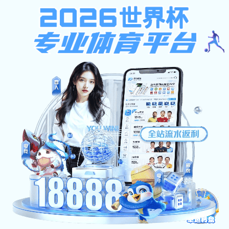
名豪备用体育app,kok官网qq下载,全民街机捕
鱼
体育课部
导航
澳彩网,蚂蚁体育资讯首页 >
体育课部
>
教学科研
>
课题报账说明（新）
来源：未知 时间：2018-01-20 浏览:
0
次
课题经费报账明细
上一篇：没有了
下一篇：
关于资助高校教师参加网