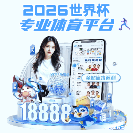
名豪备用体育app,kok官网qq下载,全民街机捕
鱼
体育课部
导航
澳彩网,蚂蚁体育资讯首页 >
体育课部
>
体质测试
>
2020年度名豪备用体育app,kok官网qq下载,全民街机
来源：未知 时间：2021-04-10 浏览:
0
次
捕鱼学生体测数据
2020年度名豪备用体育app,kok官网qq下载,全民街机捕鱼
生体侧数据